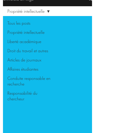
Propriété intellectuelle
Tous les posts
Propriété intellectuelle
Liberté académique
Droit du travail et autres
Articles de journaux
Affaires étudiantes
Conduite responsable en
recherche
Responsabilité du
chercheur