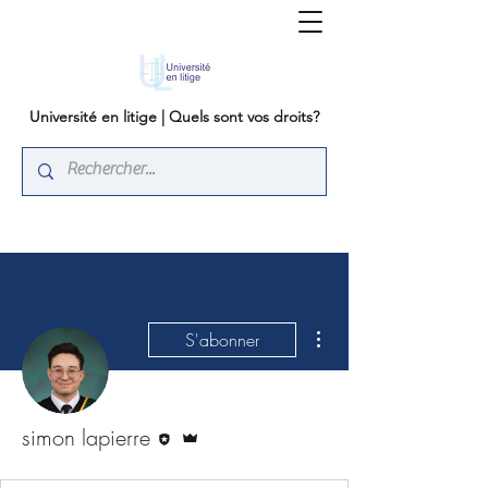
Université en litige | Quels sont vos droits?
Plus d'actions
S'abonner
Rédacteur
Administrateur
simon lapierre