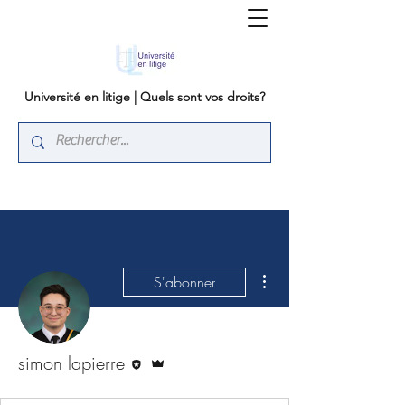
Université en litige | Quels sont vos droits?
Plus d'actions
S'abonner
Rédacteur
Administrateur
simon lapierre