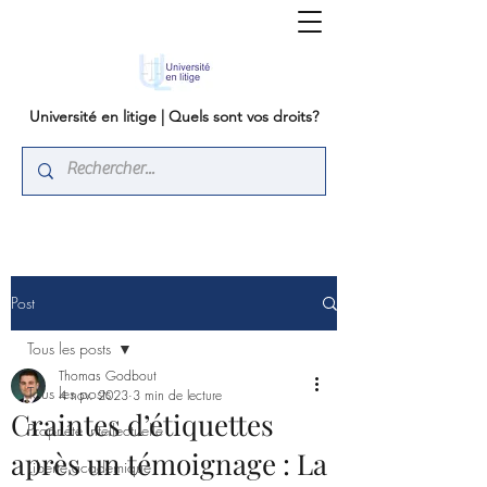
Université en litige | Quels sont vos droits?
Post
Tous les posts
Thomas Godbout
Tous les posts
4 nov. 2023
3 min de lecture
Craintes d’étiquettes
Propriété intellectuelle
après un témoignage : La
Liberté académique