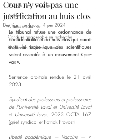
Cour n'y voit pas une
Droit du travail et autres
justification au huis clos
Articles de journaux
Dernière mise à jour :
4 juin 2024
Affaires étudiantes
Le tribunal refuse une ordonnance de 
Conduite responsable en recherche
confidentialité et de huis clos qui aurait 
évité le risque que des scientifiques 
Responsabilité du chercheur
soient associés à un mouvement « pro-
vax ».
Sentence arbitrale rendue le 21 avril 
2023
Syndicat des professeurs et professeures 
de l’Université Laval et Université Laval 
et
 Université Laval
, 2023 QCTA 167 
(grief syndical et Patrick Provost)
Liberté académique — Vaccins — « 