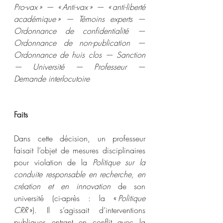
Pro-vax » — « Anti-vax » — « anti-liberté 
académique » — Témoins experts — 
Ordonnance de confidentialité — 
Ordonnance de non-publication — 
Ordonnance de huis clos — Sanction 
— Université — Professeur — 
Demande interlocutoire
Faits
Dans cette décision, un professeur 
faisait l’objet de mesures disciplinaires 
pour violation de la
 Politique sur la 
conduite responsable en recherche, en 
création et en innovation
 de son 
université (ci-après : la « 
Politique 
CRR
 »). Il s’agissait d’interventions 
publiques entrant en conflit avec la 