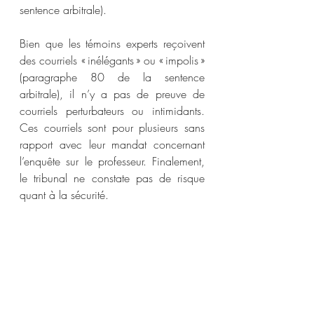
sentence arbitrale).
Bien que les témoins experts reçoivent 
des courriels « inélégants » ou « impolis » 
(paragraphe 80 de la sentence 
arbitrale), il n’y a pas de preuve de 
courriels perturbateurs ou intimidants. 
Ces courriels sont pour plusieurs sans 
rapport avec leur mandat concernant 
l’enquête sur le professeur. Finalement, 
le tribunal ne constate pas de risque 
quant à la sécurité.
Pour ces raisons, l’analyse en trois 
points de l’arrêt 
Sherman 
échoue. Le 
tribunal ne trouve aucune justification 
pour rendre les ordonnances 
demandées. Ainsi, la demande de 
l’université est rejetée.