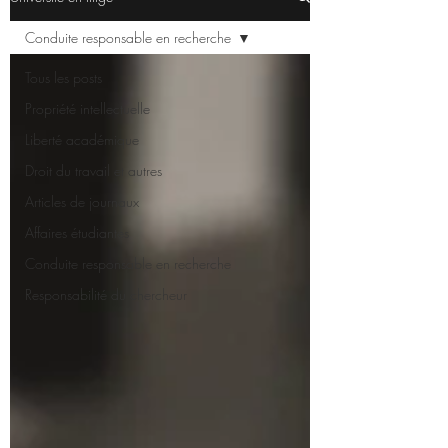
Conduite responsable en recherche
Tous les posts
Propriété intellectuelle
Liberté académique
Droit du travail et autres
Articles de journaux
Affaires étudiantes
Conduite responsable en recherche
Responsabilité du chercheur