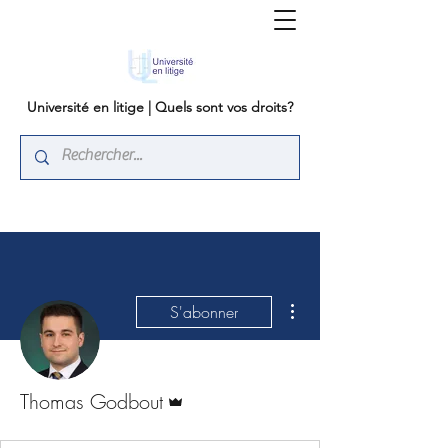
Université en litige | Quels sont vos droits?
Plus d'actions
S'abonner
Administrateur
Thomas Godbout