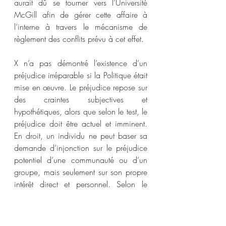
aurait dû se tourner vers l’Université 
McGill afin de gérer cette affaire à 
l’interne à travers le mécanisme de 
règlement des conflits prévu à cet effet.
X n’a pas démontré l’existence d’un 
préjudice irréparable si la Politique était 
mise en œuvre. Le préjudice repose sur 
des craintes subjectives et 
hypothétiques, alors que selon le test, le 
préjudice doit être actuel et imminent. 
En droit, un individu ne peut baser sa 
demande d’injonction sur le préjudice 
potentiel d’une communauté ou d’un 
groupe, mais seulement sur son propre 
intérêt direct et personnel. Selon le 
jugement, la preuve n’a pas démontré 
l’existence d’un préjudice personnel, 
direct, concret et actuel à l’égard de 