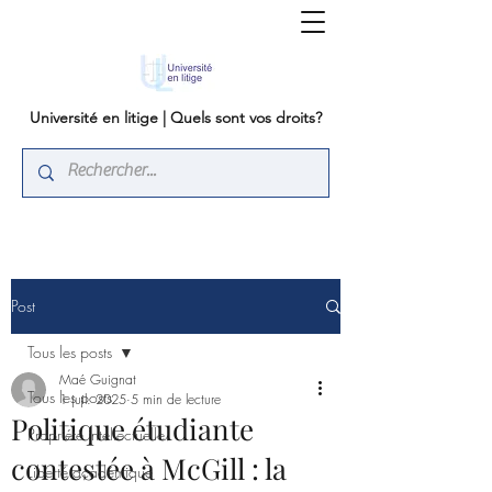
Université en litige | Quels sont vos droits?
Post
Tous les posts
Maé Guignat
Tous les posts
1 juil. 2025
5 min de lecture
Politique étudiante
Propriété intellectuelle
contestée à McGill : la
Liberté académique