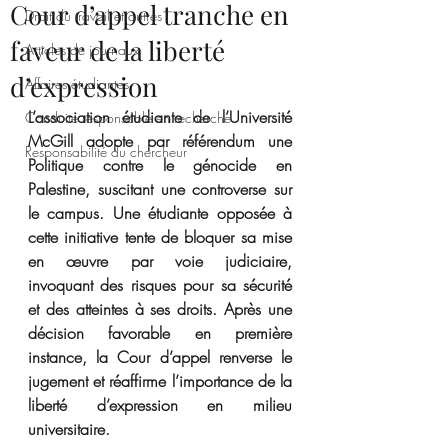
Cour d’appel tranche en
Droit du travail et autres
faveur de la liberté
Articles de journaux
d’expression
Affaires étudiantes
L’association étudiante de l’Université 
Conduite responsable en recherche
McGill adopte par référendum une 
Responsabilité du chercheur
Politique contre le génocide en 
Palestine, suscitant une controverse sur 
le campus. Une étudiante opposée à 
cette initiative tente de bloquer sa mise 
en œuvre par voie judiciaire, 
invoquant des risques pour sa sécurité 
et des atteintes à ses droits. Après une 
décision favorable en première 
instance, la Cour d’appel renverse le 
jugement et réaffirme l’importance de la 
liberté d’expression en milieu 
universitaire.