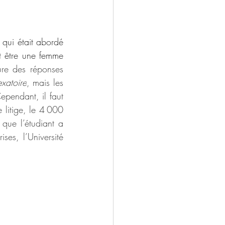
 qui était abordé 
t être une femme 
ure des réponses 
exatoire
, mais les 
pendant, il faut 
litige, le 4 000 
que l’étudiant a 
es, l’Université 