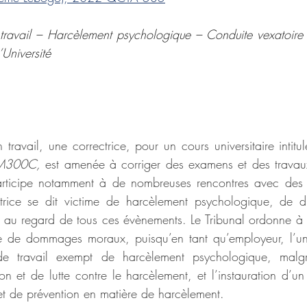
 travail – Harcèlement psychologique – Conduite vexatoir
’Université
ravail, une correctrice, pour un cours universitaire intitul
EM300C,
 est amenée à corriger des examens et des travaux
participe notamment à de nombreuses rencontres avec des r
ectrice se dit victime de harcèlement psychologique, de di
 au regard de tous ces évènements. Le Tribunal ordonne à l’u
e de dommages moraux, puisqu’en tant qu’employeur, l’unive
de travail exempt de harcèlement psychologique, malgré
on et de lutte contre le harcèlement, et l’instauration d’un
et de prévention en matière de harcèlement.