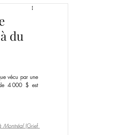
e
 à du
que vécu par une 
de 4 000 $ est 
à Montréal 
(Grief 