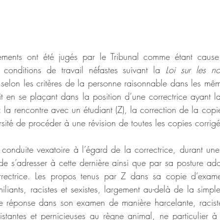
ements ont été jugés par le Tribunal comme étant cause
conditions de travail néfastes suivant la 
Loi sur les n
e selon les critères de la personne raisonnable dans les mêm
it en se plaçant dans la position d’une correctrice ayant la
: la rencontre avec un étudiant (Z), la correction de la copi
rsité de procéder à une révision de toutes les copies corrigé
 conduite vexatoire à l’égard de la correctrice, durant une
e s’adresser à cette dernière ainsi que par sa posture ado
rectrice. Les propos tenus par Z dans sa copie d’exame
liants, racistes et sexistes, largement au-delà de la simpl
 réponse dans son examen de manière harcelante, raciste e
nsistantes et pernicieuses au règne animal, ne particulier à