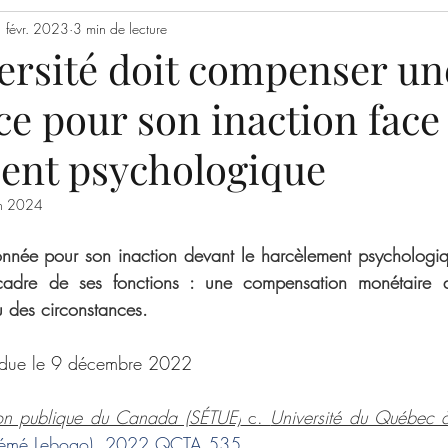
res étudiantes
 févr. 2023
3 min de lecture
Conduite responsable en recherche
ersité doit compenser un
ce pour son inaction face
ent psychologique
in 2024
onnée pour son inaction devant le harcèlement psychologi
 cadre de ses fonctions : une compensation monétaire 
 des circonstances.
endue le 9 décembre 2022
ion publique du Canada (SÉTUE)
 c. 
Université du Québec 
Étémé Lebogo), 2022 QCTA 535