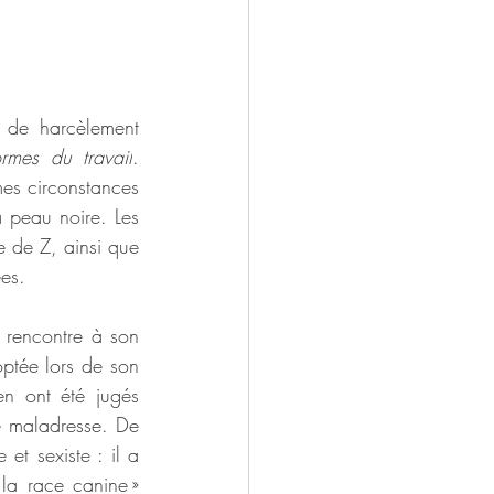
 de harcèlement 
ormes du travail
. 
es circonstances 
 peau noire. Les 
e de Z, ainsi que 
es. 
 rencontre à son 
ptée lors de son 
n ont été jugés 
e maladresse. De 
t sexiste : il a 
 la race canine » 