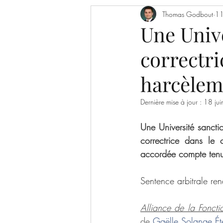
Articles de journaux
Thomas Godbout
Affai
11
Une Univ
correctri
Responsabilité du chercheur
harcèlem
Dernière mise à jour :
18 ju
Une Université sancti
correctrice dans le
accordée compte tenu
Sentence arbitrale r
Alliance de la Fonct
de 
Gaëlle Solange 