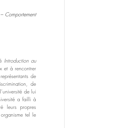
e – Comportement 
é 
Introduction au 
 et à rencontrer 
eprésentants de 
scrimination, de 
niversité de lui 
rsité a failli à 
 leurs propres 
 organisme tel le 