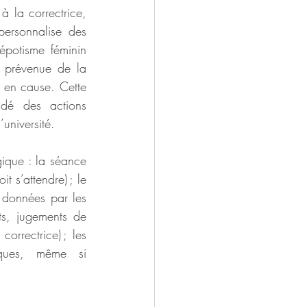
 la correctrice, 
personnalise des 
potisme féminin 
é prévenue de la 
s en cause. Cette 
dé des actions 
’université.
ique : la séance 
s’attendre) ; le 
 données par les 
s, jugements de 
rrectrice) ; les 
iques, même si 