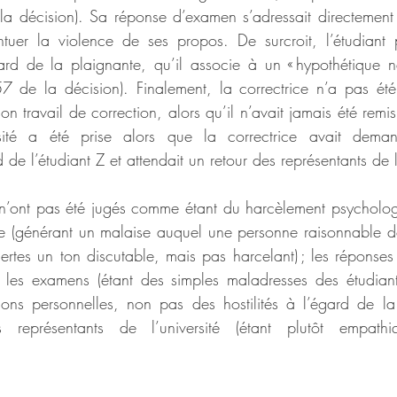
 décision). Sa réponse d’examen s’adressait directement à
tuer la violence de ses propos. De surcroit, l’étudiant 
rd de la plaignante, qu’il associe à un « hypothétique né
7 de la décision). Finalement, la correctrice n’a pas ét
on travail de correction, alors qu’il n’avait jamais été remi
rsité a été prise alors que la correctrice avait deman
d de l’étudiant Z et attendait un retour des représentants de l
 n’ont pas été jugés comme étant du harcèlement psycholog
e (générant un malaise auquel une personne raisonnable doit 
certes un ton discutable, mais pas harcelant) ; les réponses
s les examens (étant des simples maladresses des étudiant
ions personnelles, non pas des hostilités à l’égard de la co
 représentants de l’université (étant plutôt empath