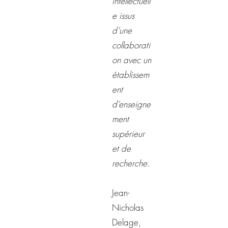
intellectuell
e issus
d’une
collaborati
on avec un
établissem
ent
d’enseigne
ment
supérieur
et de
recherche.
Jean-
Nicholas
Delage,