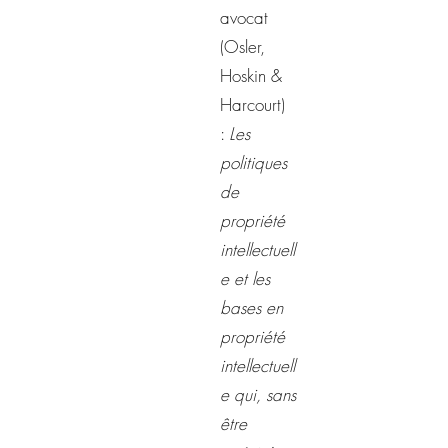
avocat
(Osler,
Hoskin &
Harcourt)
:
Les
politiques
de
propriété
intellectuell
e et les
bases en
propriété
intellectuell
e qui, sans
être