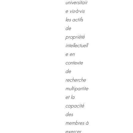
universitair
e vis-à-vis
les actifs
de
propriété
intellectuell
e en
contexte
de
recherche
multipartite
et la
capacité
des
membres à
exercer