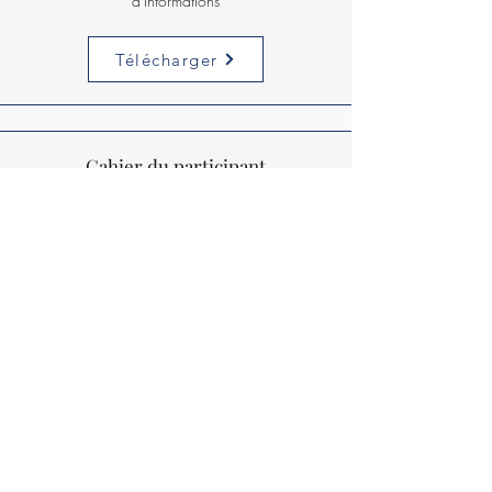
d'informations
Télécharger
Cahier du participant
Télécharger le cahier du
participant
Télécharger
Programmation
Découvrir la programmation des
Journées de formation