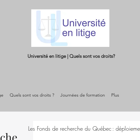
Université en litige | Quels sont vos droits?
ge
Quels sont vos droits ?
Journées de formation
Plus
Les Fonds de recherche du Québec : déploieme
rche