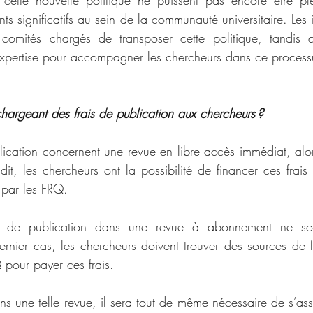
 cette nouvelle politique ne puissent pas encore être ple
 significatifs au sein de la communauté universitaire. Les inst
omités chargés de transposer cette politique, tandis qu
r expertise pour accompagner les chercheurs dans ce process
chargeant des frais de publication aux chercheurs ? 
lication concernent une revue en libre accès immédiat, alor
dit, les chercheurs ont la possibilité de financer ces frais
 par les FRQ.  
is de publication dans une revue à abonnement ne so
rnier cas, les chercheurs doivent trouver des sources de 
 pour payer ces frais.  
s une telle revue, il sera tout de même nécessaire de s’ass