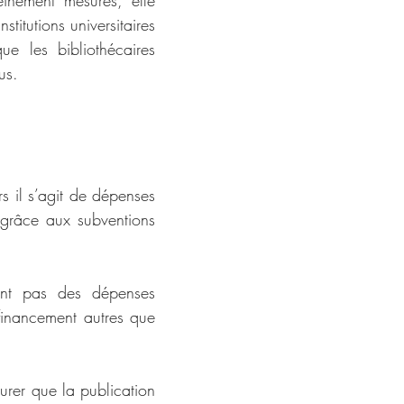
inement mesurés, elle 
itutions universitaires 
e les bibliothécaires 
us. 
s il s’agit de dépenses 
 grâce aux subventions 
nt pas des dépenses 
financement autres que 
urer que la publication 