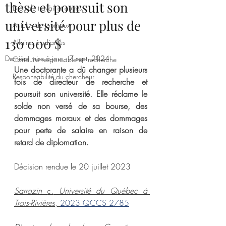
thèse et poursuit son
Droit du travail et autres
université pour plus de
Articles de journaux
130 000 $
Affaires étudiantes
Dernière mise à jour :
7 sept. 2024
Conduite responsable en recherche
Une doctorante a dû changer plusieurs 
Responsabilité du chercheur
fois de directeur de recherche et 
poursuit son université. Elle réclame le 
solde non versé de sa bourse, des 
dommages moraux et des dommages 
pour perte de salaire en raison de 
retard de diplomation.
Décision rendue le 20 juillet 2023
Sarrazin 
c.
 Université du Québec à 
Trois-Rivières
, 
2023 QCCS 2785