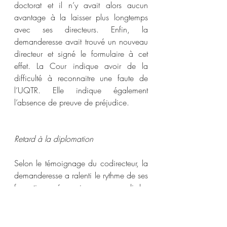
doctorat et il n’y avait alors aucun 
avantage à la laisser plus longtemps 
avec ses directeurs. Enfin, la 
demanderesse avait trouvé un nouveau 
directeur et signé le formulaire à cet 
effet. La Cour indique avoir de la 
difficulté à reconnaitre une faute de 
l’UQTR. Elle indique également 
l’absence de preuve de préjudice.
Retard à la diplomation
Selon le témoignage du codirecteur, la 
demanderesse a ralenti le rythme de ses 
formations nécessaires pour remplir les 
conditions de sa bourse doctorale. Elle 
a également choisi de ne pas remettre 
son examen doctoral à temps, ce qui 