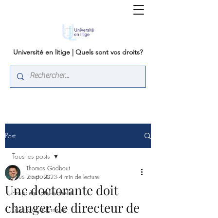
Université en litige | Quels sont vos droits?
Post
Tous les posts
Thomas Godbout
Tous les posts
2 oct. 2023
4 min de lecture
Une doctorante doit
Propriété intellectuelle
changer de directeur de
Liberté académique