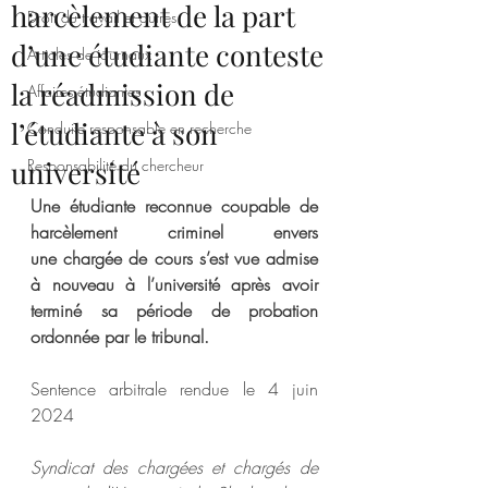
harcèlement de la part
Droit du travail et autres
d’une étudiante conteste
Articles de journaux
la réadmission de
Affaires étudiantes
l’étudiante à son
Conduite responsable en recherche
université
Responsabilité du chercheur
Une étudiante reconnue coupable de 
harcèlement criminel envers 
une chargée de cours s’est vue admise 
à nouveau à l’université après avoir 
terminé sa période de probation 
ordonnée par le tribunal. 
Sentence arbitrale rendue le 4 juin 
2024 
Syndicat des chargées et chargés de 