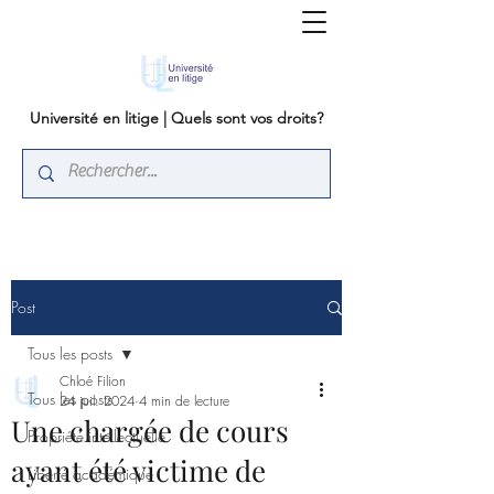
Université en litige | Quels sont vos droits?
Post
Tous les posts
Chloé Filion
Tous les posts
24 juil. 2024
4 min de lecture
Une chargée de cours
Propriété intellectuelle
ayant été victime de
Liberté académique