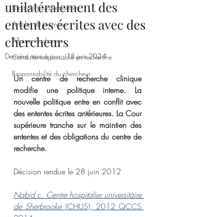
unilatéralement des
Droit du travail et autres
ententes écrites avec des
Articles de journaux
chercheurs
Affaires étudiantes
Dernière mise à jour :
18 juin 2024
Conduite responsable en recherche
Responsabilité du chercheur
Un centre de recherche clinique 
modifie une politique interne. La 
nouvelle politique entre en conflit avec 
des ententes écrites antérieures. La Cour 
supérieure tranche sur le maintien des 
ententes et des obligations du centre de 
recherche.
Décision rendue le 28 juin 2012
Nabid
 c. 
Centre hospitalier universitaire 
de Sherbrooke
 (CHUS), 2012 QCCS 