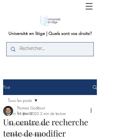
Université en litige | Quels sont vos droits?
Post
Tous les posts
Thomas Godbout
Tous les posts
11 févr. 2023
2 min de lecture
Un centre de recherche
Propriété intellectuelle
tente de modifier
Liberté académique