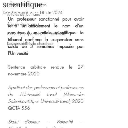
scientifique
Droit du travail et autres
Dernière mise à jour :
18 juin 2024
Articles de journaux
Un professeur sanctionné pour avoir 
Affaires étudiantes
retiré unilatéralement le nom d’un 
coauteur à un article scientifique. Le 
Conduite responsable en recherche
tribunal confirme la suspension sans 
Responsabilité du chercheur
solde de 3 semaines imposée par 
l’Université
Sentence arbitrale rendue le 27 
novembre 2020
Syndicat des professeurs et professeures 
de l'Université Laval (Alexander 
Salenikovitch)
 et 
Université Laval
, 2020 
QCTA 556
Statut d’auteur — Paternité — 