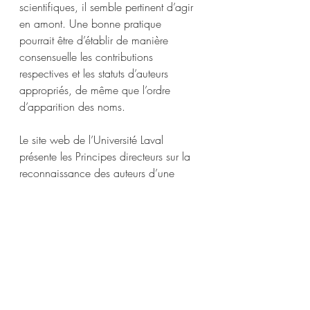
scientifiques, il semble pertinent d’agir 
en amont. Une bonne pratique 
pourrait être d’établir de manière 
consensuelle les contributions 
respectives et les statuts d’auteurs 
appropriés, de même que l’ordre 
d’apparition des noms. 
Le site web de l’Université Laval 
présente les Principes directeurs sur la 
reconnaissance des auteurs d’une 
publication de l’Université Laval 
(
Consulter le site de l’Université Laval
). 
L’auteur y est décrit comme une 
personne ayant contribué 
substantiellement à la matérialisation 
d’une idée. Ce site présente une liste 
cumulative de réalisations nécessaires 
pour se voir accorder ce statut. 