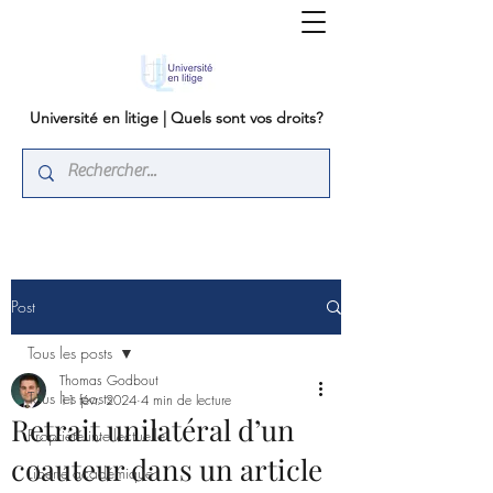
Université en litige | Quels sont vos droits?
Post
Tous les posts
Thomas Godbout
Tous les posts
11 févr. 2024
4 min de lecture
Retrait unilatéral d’un
Propriété intellectuelle
coauteur dans un article
Liberté académique