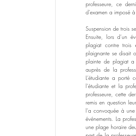
professeure, ce dern
d’examen a imposé à l
Suspension de trois s
Ensuite, lors d’un é
plagiat contre trois
plaignante se disait o
plainte de plagiat 
auprès de la profess
L’étudiante a porté 
l’étudiante et la pro
professeure, cette de
remis en question leur
l’a convoquée à une r
événements. La profess
une plage horaire deu
part de la professeur