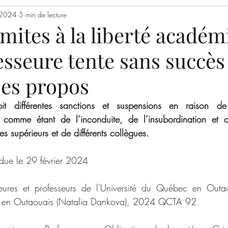
. 2024
res étudiantes
5 min de lecture
Conduite responsable en recherche
imites à la liberté acadé
sseure tente sans succès
 ses propos
it différentes sanctions et suspensions en raison d
 comme étant de l’inconduite, de l’insubordination et 
es supérieurs et de différents collègues.
ndue le 29 février 2024
eures et professeurs de l'Université du Québec en Outa
c en Outaouais (Natalia Dankova), 2024 QCTA 92