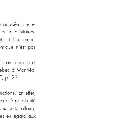
té académique et 
s universitaires, 
ts et faussement 
émique n’est pas 
façon honnête et 
uébec à Montréal 
7, p. 23).
tions. En effet, 
er l’opportunité 
s cette affaire, 
tes eu égard aux 