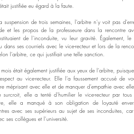
ait justifiée eu égard à la faute.
suspension de trois semaines, l’arbitre n’y voit pas d’erreu
tude et les propos de la professeure dans la rencontre av
stituaient de l’inconduite, vu leur gravité. Également, le 
u dans ses courriels avec le vice-recteur et lors de la rencon
on l’arbitre, ce qui justifiait une telle sanction.
 mois était également justifiée aux yeux de l’arbitre, puisque
pect au vice-recteur. Elle l’a faussement accusé de voulo
’être méprisant avec elle et de manquer d’empathie avec elle
e surcroit, elle a tenté d’humilier le vice-recteur par tous
bitre, elle a manqué à son obligation de loyauté envers 
ontres avec ses supérieurs au sujet de ses inconduites, car 
ec ses collègues et l’université.