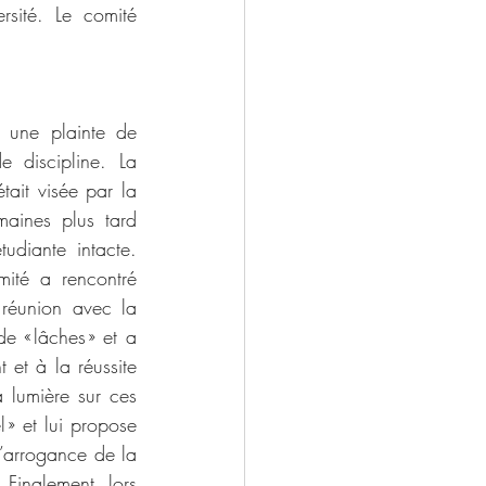
sité. Le comité 
 une plainte de 
 discipline. La 
tait visée par la 
ines plus tard 
diante intacte. 
ité a rencontré 
 réunion avec la 
 « lâches » et a 
 et à la réussite 
 lumière sur ces 
» et lui propose 
’arrogance de la 
Finalement, lors 