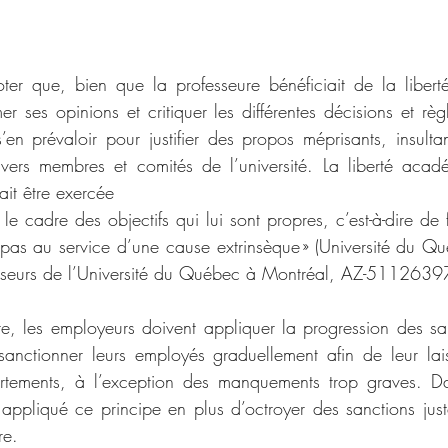
oter que, bien que la professeure bénéficiait de la liber
r ses opinions et critiquer les différentes décisions et règle
’en prévaloir pour justifier des propos méprisants, insultan
vers membres et comités de l’université. La liberté acad
ait être exercée
e cadre des objectifs qui lui sont propres, c’est-à-dire de 
 pas au service d’une cause extrinsèque » (Université du Q
esseurs de l’Université du Québec à Montréal, AZ-5112639
re, les employeurs doivent appliquer la progression des sanc
sanctionner leurs employés graduellement afin de leur laiss
rtements, à l’exception des manquements trop graves. Dan
en appliqué ce principe en plus d’octroyer des sanctions jus
re.