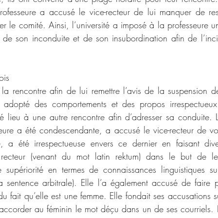
rofesseure a accusé le vice-recteur de lui manquer de res
ger le comité. Ainsi, l’université a imposé à la professeure 
de son inconduite et de son insubordination afin de l’incit
ois
 la rencontre afin de lui remettre l’avis de la suspension d
 adopté des comportements et des propos irrespectueux 
 lieu à une autre rencontre afin d’adresser sa conduite. 
eure a été condescendante, a accusé le vice-recteur de voulo
, a été irrespectueuse envers ce dernier en faisant dive
recteur (venant du mot latin rektum) dans le but de le
 supériorité en termes de connaissances linguistiques sur
sentence arbitrale). Elle l’a également accusé de faire 
du fait qu’elle est une femme. Elle fondait ses accusations s
’accorder au féminin le mot déçu dans un de ses courriels. L