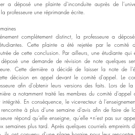
ier a déposé une plainte d’inconduite auprès de l’univer
a professeure une réprimande écrite.
emaines
vénement complètement distinct, la professeure a déposé
 étudiantes. Cette plainte a été rejetée par le comité de
utrée de cette conclusion. Par ailleurs, une étudiante qui é
a déposé une demande de révision de note quelques sema
eure. Cette dernière a décidé de laisser la note de l’étu
cette décision en appel devant le comité d’appel. Le com
fesseure afin d’obtenir leurs versions des faits. Lors de la
rnière a notamment traité les membres du comité d’appel de
 intégrité. En conséquence, le vice-recteur à l’enseignement
encontre à plus d’une semaine d’avis afin de faire de la
eure répond qu’elle enseigne, qu’elle « n’est pas sur appel 
x semaines plus tard. Après quelques courriels empreints d
e, ils ont convenu d’une plage horaire pour leur rencontre. 