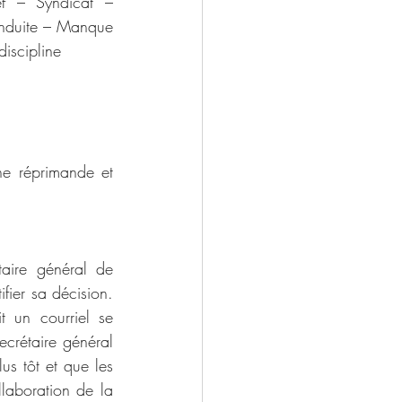
f – Syndicat – 
onduite – Manque 
iscipline
e réprimande et 
aire général de 
fier sa décision. 
 un courriel se 
ecrétaire général 
us tôt et que les 
laboration de la 