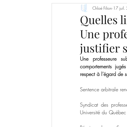
Articles de journaux
Chloé Filion
17 juil
Affai
Quelles l
Une profe
Responsabilité du chercheur
justifier
Une professeure sub
comportements jugés
respect à l’égard de s
Sentence arbitrale re
Syndicat des profess
Université du Québe