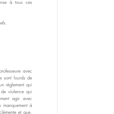
onse à tous ces 
efs.
professeure avec 
e sont lourds de 
un règlement qui 
 de violence qui 
ment agir avec 
 un manquement à 
clémente et que, 