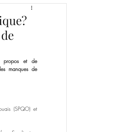
mique?
 de
e propos et de 
des manques de 
ouais (SPQO) et 