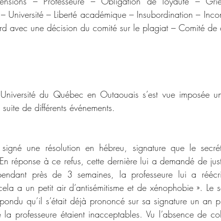
nsions – Professeure – Obligation de loyauté – Grie
 – Université – Liberté académique – Insubordination – Inc
d avec une décision du comité sur le plagiat – Comité de d
’Université du Québec en Outaouais s’est vue imposée un
suite de différents événements.
 signé une résolution en hébreu, signature que le secrét
. En réponse à ce refus, cette dernière lui a demandé de justi
endant près de 3 semaines, la professeure lui a réécrit
 cela a un petit air d’antisémitisme et de xénophobie ». Le s
répondu qu’il s’était déjà prononcé sur sa signature un an pl
 la professeure étaient inacceptables. Vu l’absence de col