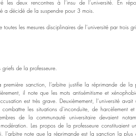
stré les deux rencontres à l’insu de l’université. En rép
ité a décidé de la suspendre pour 3 mois.
 toutes les mesures disciplinaires de l’université par trois gri
ois griefs de la professeure.
 première sanction, l’arbitre justifie la réprimande de la 
mièrement, il note que les mots antisémitisme et xénophobi
accusation est très grave. Deuxièmement, l’université avait 
à combattre les situations d’inconduite, de harcèlement et
mbres de la communauté universitaire devaient notam
t modération. Les propos de la professeure constituaient
i, l’arbitre note que la réprimande est la sanction la plus 