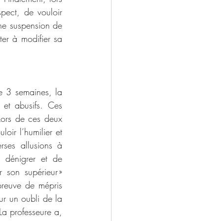
pect, de vouloir 
une suspension de 
er à modifier sa 
e 3 semaines, la 
et abusifs. Ces 
Lors de ces deux 
ir l’humilier et 
rses allusions à 
 dénigrer et de 
 son supérieur » 
preuve de mépris 
ur un oubli de la 
a professeure a, 