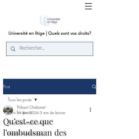
Université en litige | Quels sont vos droits?
Post
Tous les posts
Thibaut Chabanet
Tous les posts
11 févr. 2024
3 min de lecture
Qu’est-ce que
Propriété intellectuelle
l’ombudsman des
Liberté académique