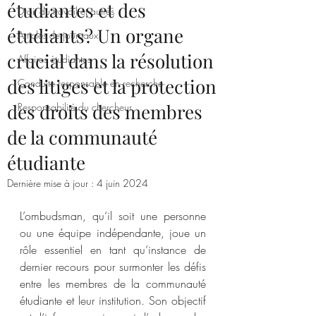
étudiantes et des
Droit du travail et autres
étudiants? Un organe
Articles de journaux
crucial dans la résolution
Affaires étudiantes
des litiges et la protection
Conduite responsable en recherche
des droits des membres
Responsabilité du chercheur
de la communauté
étudiante
Dernière mise à jour :
4 juin 2024
L’ombudsman, qu’il soit une personne 
ou une équipe indépendante, joue un 
rôle essentiel en tant qu’instance de 
dernier recours pour surmonter les défis 
entre les membres de la communauté 
étudiante et leur institution. Son objectif 