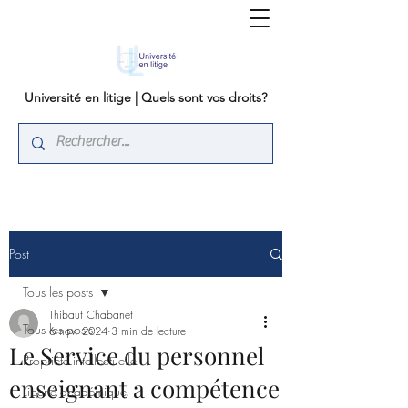
Université en litige | Quels sont vos droits?
Post
Tous les posts
Thibaut Chabanet
Tous les posts
6 nov. 2024
3 min de lecture
Le Service du personnel
Propriété intellectuelle
enseignant a compétence
Liberté académique