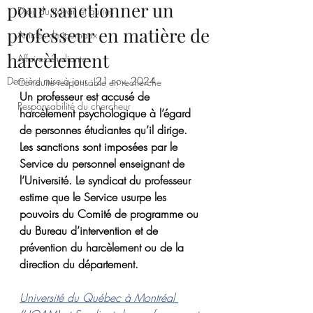
pour sanctionner un
Droit du travail et autres
professeur en matière de
Articles de journaux
harcèlement
Affaires étudiantes
Dernière mise à jour :
21 nov. 2024
Conduite responsable en recherche
Un professeur est accusé de 
Responsabilité du chercheur
harcèlement psychologique à l’égard 
de personnes étudiantes qu’il dirige. 
Les sanctions sont imposées par le 
Service du personnel enseignant de 
l’Université. Le syndicat du professeur 
estime que le Service usurpe les 
pouvoirs du Comité de programme ou 
du Bureau d’intervention et de 
prévention du harcèlement ou de la 
direction du département.
Université du Québec à Montréal 