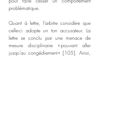
pour faire cesser un comportement 
problématique. 
Quant à lettre, l’arbitre considère que 
celle-ci adopte un ton accusateur. La 
lettre se conclu par une menace de 
mesure disciplinaire « pouvant aller 
jusqu’au congédiement » [105]. Ainsi, 
son objectif est de modifier un 
comportement, ce qui est le propre 
d’une mesure disciplinaire.  
Un amendement doit servir à corriger 
une irrégularité technique ou à ajouter 
une conclusion accessoire aux 
demandes principales. Toutefois, en 
l’espèce, l’amendement et le grief visent 
des faits différents, formulent des 
réclamations différentes et n’a été 
soulevé que dix-huit mois après son 