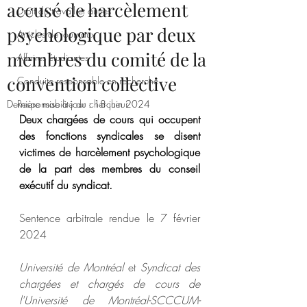
accusé de harcèlement
Droit du travail et autres
psychologique par deux
Articles de journaux
membres du comité de la
Affaires étudiantes
convention collective
Conduite responsable en recherche
Dernière mise à jour :
Responsabilité du chercheur
18 juin 2024
Deux chargées de cours qui occupent 
des fonctions syndicales se disent 
victimes de harcèlement psychologique 
de la part des membres du conseil 
exécutif du syndicat.
Sentence arbitrale rendue le 7 février 
2024 
Université de Montréal 
et 
Syndicat des 
chargées et chargés de cours de 
l'Université de Montréal-SCCCUM-