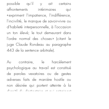
possible qu’il y ait certains 
affrontements intérimaires qui 
« expriment l’impatience, l’indifférence, 
l’incivilité, le manque de savoir-vivre ou 
d’habileté interpersonnelle, à l’occasion 
un ton élevé; le tout demeurant dans 
l’ordre normal des choses » (citant le 
juge Claude Rondeau au paragraphe 
443 de la sentence arbitrale).  
Au contraire, le harcèlement 
psychologique au travail est constitué 
de paroles vexatoires ou de gestes 
adverses faits de manière hostile ou 
non désirée qui portent atteinte à la 
dignité du destinataire et qui entrainent 
un milieu de travail nocif. La 
qualification d’une conduite vexatoire 
dépend de la vision qu’aurait une 