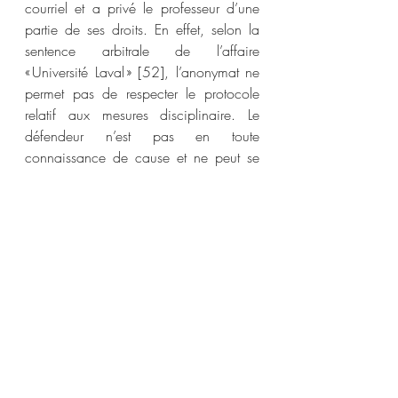
courriel et a privé le professeur d’une 
partie de ses droits. En effet, selon la 
sentence arbitrale de l’affaire 
« Université Laval » [52], l’anonymat ne 
permet pas de respecter le protocole 
relatif aux mesures disciplinaire. Le 
défendeur n’est pas en toute 
connaissance de cause et ne peut se 
défendre correctement.   
L’université n’a pas respecté le protocole 
relatif aux mesures disciplinaires. La 
décision de retirer la supervision des 
résidents au plaignant est annulée.  