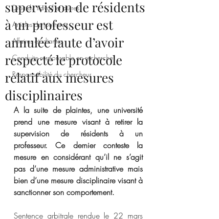
supervision de résidents
Droit du travail et autres
à un professeur est
Articles de journaux
annulée faute d’avoir
Affaires étudiantes
respecté le protocole
Conduite responsable en recherche
relatif aux mesures
Responsabilité du chercheur
disciplinaires
A la suite de plaintes, une université 
prend une mesure visant à retirer la 
supervision de résidents à un 
professeur. Ce dernier conteste la 
mesure en considérant qu’il ne s’agit 
pas d’une mesure administrative mais 
bien d’une mesure disciplinaire visant à 
sanctionner son comportement. 
Sentence arbitrale rendue le 22 mars 