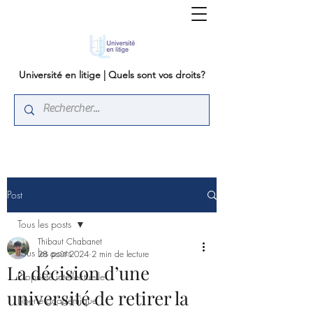
Université en litige | Quels sont vos droits?
Post
Tous les posts
Thibaut Chabanet
Tous les posts
28 août 2024
2 min de lecture
La décision d’une
Propriété intellectuelle
université de retirer la
Liberté académique