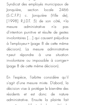
Syndicat des employés municipaux de 
Jonquière, section locale 2466 
(S.C.F.P.) c. Jonquière (Ville de), 
[1998] R.J.D.T. 5) de son côté, « la 
mesure administrative n’a pas 
d’intention punitive et résulte de gestes 
involontaires […] qui causent préjudice 
à l’employeur » (page 8 de cette même 
décision). La mesure administrative 
« peut répondre à une situation 
involontaire ou impossible à corriger » 
(page 8 de cette même décision).  
En l’espèce, l’arbitre considère qu’il 
s’agit d’une mesure mixte. D’abord, la 
décision vise à protéger le bien-être des 
résidents et est donc de nature 
administrative. Ensuite la plainte fait 